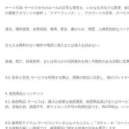
チート行為: サービスやそのルールの正常な運営を、いかなる方法でも変更、
の複数アカウントの操作（「スマーフィング」）、アカウントの共有、デバイス
違法、権利侵害、名誉毀損、侮辱、脅迫、嫌がらせ、憎悪、人種差別的なコン
立ち入る権利のない物件や場所に侵入または侵入を試みない。
負傷、死亡、財産損害、または何らかの法的責任を招く可能性のある活動に従
3.2. 安全と交流: サービスを利用する際は、周囲の状況に注意し、他のプ
4. 仮想商品とコンテンツ
4.1. 仮想商品: サービスは、購入が必要な仮想通貨、仮想商品及び/また
的、非独占的、譲渡不可、再ライセンス不可の利用許諾です。INUTANは、い
4.2. 確率型アイテム: サービスにランダムなメカニズム（「ガチャ」や「
する規制が厳しい地域では、確率開示に関する現地の法令を遵守します。