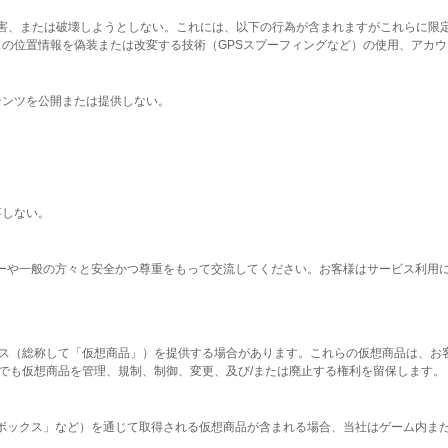
妨害、または破壊しようとしない。これには、以下の行為が含まれますがこれらに限定
の位置情報を偽装または改変する技術（GPSスプーフィングなど）の使用、アカウ
テンツを公開または提供しない。
事しない。
レイヤーや一般の方々と安全かつ尊重をもって交流してください。お客様はサービス利
はサービス（総称して「仮想商品」）を提供する場合があります。これらの仮想商品は
つでも仮想商品を管理、規制、制御、変更、及び/または廃止する権利を留保します。
ロートボックス」など）を通じて取得される仮想商品が含まれる場合、当社はゲーム内