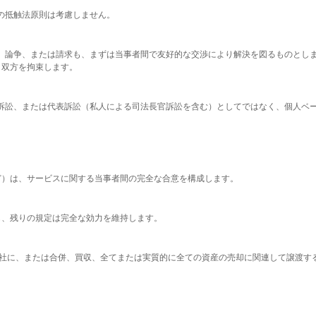
法の抵触法原則は考慮しません。
る紛争、論争、または請求も、まずは当事者間で友好的な交渉により解決を図るものと
、双方を拘束します。
合集団訴訟、または代表訴訟（私人による司法長官訴訟を含む）としてではなく、個人
ーなど）は、サービスに関する当事者間の完全な合意を構成します。
ても、残りの規定は完全な効力を維持します。
を、関連会社に、または合併、買収、全てまたは実質的に全ての資産の売却に関連して譲