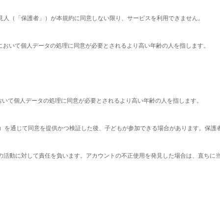
は後見人（「保護者」）が本規約に同意しない限り、サービスを利用できません。
住国において個人データの処理に同意が必要とされるより高い年齢の人を指します。
おいて個人データの処理に同意が必要とされるより高い年齢の人を指します。
nt Portal）を通じて同意を提供かつ検証した後、子どもが参加できる場合がありま
べての活動に対して責任を負います。アカウントの不正使用を発見した場合は、直ちに