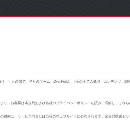
d（以下「当社」）との間で、当社のゲーム「OverField」（その全ての機能、コン
ことにより、お客様は本規約および当社のプライバシーポリシーを読み、理解し、これ
変更後の規約は、サービス内または当社のウェブサイトに公布されます。変更発効後も