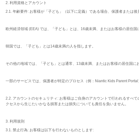
2. 利用資格とアカウント
2.1. 年齢要件: お客様が「子ども」（以下に定義）である場合、保護者また
欧州経済領域 (EEA) では、「子ども」とは、16歳未満、またはお客様の居
韓国では、「子ども」とは14歳未満の人を指します。
その他の地域では、「子ども」とは通常、13歳未満、またはお客様の居住国に
一部のサービスでは、保護者が特定のプロセス（例：Niantic Kids Pare
2.2. アカウントのセキュリティ: お客様はご自身のアカウントで行われるす
クセスから生じたいかなる損害または損失についても責任を負いません。
3. 利用規則
3.1. 禁止行為: お客様は以下を行わないものとします: