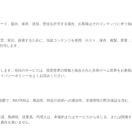
プロード、提出、保存、送信、受信を許可する場合、お客様はそのコンテンツに伴う
スを運営、宣伝、改善するために、当該コンテンツを使用、ホスト、保存、複製、変更
に付与します。
、共有します。当社のサービスは、現実世界の情報と統合された共有ゲーム世界をお客
ライバシーポリシーをよくお読みください。
限の範囲で、INUTANは、商品性、特定の目的への適合性、非侵害性の黙示保証を含
連会社、役員、取締役、従業員、代理人は、本規約またはサービスから生じる、または
も責任を負いません。