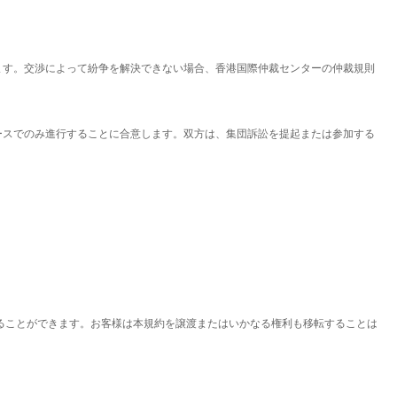
します。交渉によって紛争を解決できない場合、香港国際仲裁センターの仲裁規則
ベースでのみ進行することに合意します。双方は、集団訴訟を提起または参加する
渡することができます。お客様は本規約を譲渡またはいかなる権利も移転することは