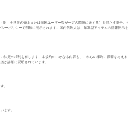
条件（例：全世界の売上または韓国ユーザー数が一定の閾値に達する）を満たす場合
バシーポリシーで明確に開示されます。国内代理人は、確率型アイテムの情報開示
ない法定の権利を有します。本規約のいかなる内容も、これらの権利に影響を与え
根拠が詳細に説明されています。
ます。
従います。