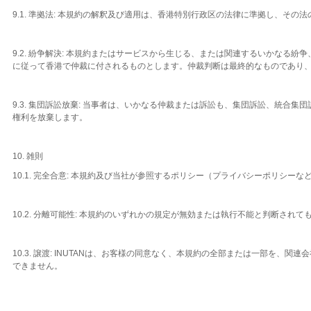
9.1. 準拠法: 本規約の解釈及び適用は、香港特別行政区の法律に準拠し、その
9.2. 紛争解決: 本規約またはサービスから生じる、または関連するいかな
に従って香港で仲裁に付されるものとします。仲裁判断は最終的なものであり
9.3. 集団訴訟放棄: 当事者は、いかなる仲裁または訴訟も、集団訴訟、統
権利を放棄します。
10. 雑則
10.1. 完全合意: 本規約及び当社が参照するポリシー（プライバシーポリシ
10.2. 分離可能性: 本規約のいずれかの規定が無効または執行不能と判断され
10.3. 譲渡: INUTANは、お客様の同意なく、本規約の全部または一部
できません。