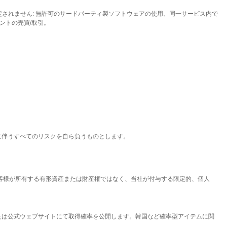
されません: 無許可のサードパーティ製ソフトウェアの使用、同一サービス内で
ントの売買/取引。
用に伴うすべてのリスクを自ら負うものとします。
、お客様が所有する有形資産または財産権ではなく、当社が付与する限定的、個人
または公式ウェブサイトにて取得確率を公開します。韓国など確率型アイテムに関